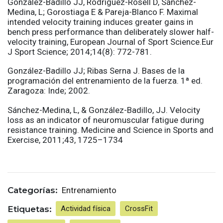
González-Badillo JJ, Rodríguez-Rosell D, Sánchez-
Medina, L; Gorostiaga E & Pareja-Blanco F. Maximal
intended velocity training induces greater gains in
bench press performance than deliberately slower half-
velocity training, European Journal of Sport Science.Eur
J Sport Science; 2014;14(8): 772-781.
González-Badillo JJ; Ribas Serna J. Bases de la
programación del entrenamiento de la fuerza. 1ª ed.
Zaragoza: Inde; 2002.
Sánchez-Medina, L, & González-Badillo, JJ. Velocity
loss as an indicator of neuromuscular fatigue during
resistance training. Medicine and Science in Sports and
Exercise, 2011;43, 1725–1734
Categorías:
Entrenamiento
Etiquetas:
Actividad física
CrossFit