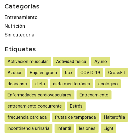
Categorías
Entrenamiento
Nutrición
Sin categoría
Etiquetas
Activación muscular
Actividad física
Ayuno
Azúcar
Bajo en grasa
box
COVID-19
CrossFit
descanso
dieta
dieta mediterránea
ecológico
Enfermedades cardiovasculares
Entrenamiento
entrenamiento concurrente
Estrés
frecuencia cardiaca
frutas de temporada
Halterofilia
incontinencia urinaria
infantil
lesiones
Light