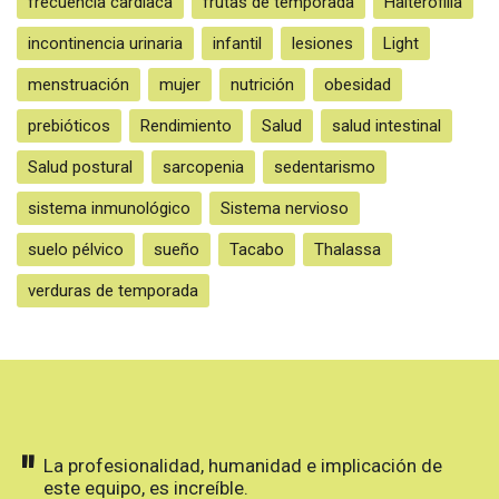
frecuencia cardiaca
frutas de temporada
Halterofilia
incontinencia urinaria
infantil
lesiones
Light
menstruación
mujer
nutrición
obesidad
prebióticos
Rendimiento
Salud
salud intestinal
Salud postural
sarcopenia
sedentarismo
sistema inmunológico
Sistema nervioso
suelo pélvico
sueño
Tacabo
Thalassa
verduras de temporada
"
La profesionalidad, humanidad e implicación de
este equipo, es increíble.