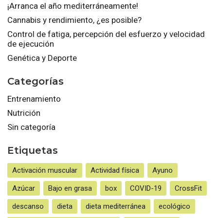
¡Arranca el año mediterráneamente!
Cannabis y rendimiento, ¿es posible?
Control de fatiga, percepción del esfuerzo y velocidad
de ejecución
Genética y Deporte
Categorías
Entrenamiento
Nutrición
Sin categoría
Etiquetas
Activación muscular
Actividad física
Ayuno
Azúcar
Bajo en grasa
box
COVID-19
CrossFit
descanso
dieta
dieta mediterránea
ecológico