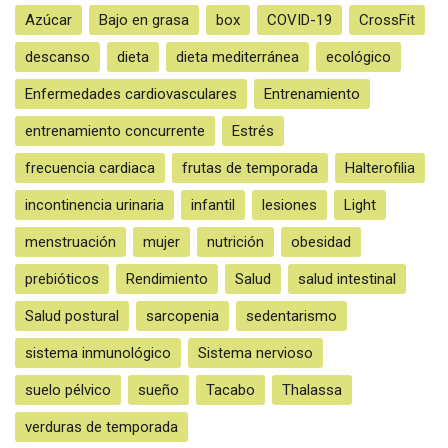
Azúcar
Bajo en grasa
box
COVID-19
CrossFit
descanso
dieta
dieta mediterránea
ecológico
Enfermedades cardiovasculares
Entrenamiento
entrenamiento concurrente
Estrés
frecuencia cardiaca
frutas de temporada
Halterofilia
incontinencia urinaria
infantil
lesiones
Light
menstruación
mujer
nutrición
obesidad
prebióticos
Rendimiento
Salud
salud intestinal
Salud postural
sarcopenia
sedentarismo
sistema inmunológico
Sistema nervioso
suelo pélvico
sueño
Tacabo
Thalassa
verduras de temporada