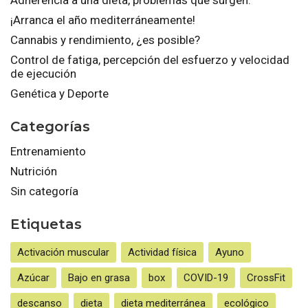
¡Arranca el año mediterráneamente!
Cannabis y rendimiento, ¿es posible?
Control de fatiga, percepción del esfuerzo y velocidad
de ejecución
Genética y Deporte
Categorías
Entrenamiento
Nutrición
Sin categoría
Etiquetas
Activación muscular
Actividad física
Ayuno
Azúcar
Bajo en grasa
box
COVID-19
CrossFit
descanso
dieta
dieta mediterránea
ecológico