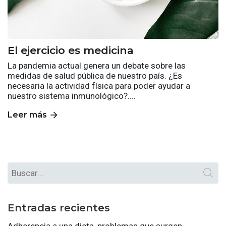
El ejercicio es medicina
La pandemia actual genera un debate sobre las
medidas de salud pública de nuestro país. ¿Es
necesaria la actividad física para poder ayudar a
nuestro sistema inmunológico?....
arrow_forward
Leer más
Entradas recientes
Adherencia a una dieta, problemas que surgen.