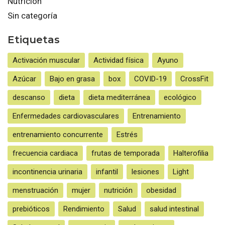
Nutrición
Sin categoría
Etiquetas
Activación muscular
Actividad física
Ayuno
Azúcar
Bajo en grasa
box
COVID-19
CrossFit
descanso
dieta
dieta mediterránea
ecológico
Enfermedades cardiovasculares
Entrenamiento
entrenamiento concurrente
Estrés
frecuencia cardiaca
frutas de temporada
Halterofilia
incontinencia urinaria
infantil
lesiones
Light
menstruación
mujer
nutrición
obesidad
prebióticos
Rendimiento
Salud
salud intestinal