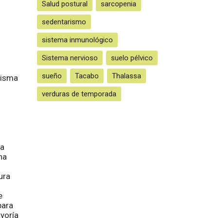
Salud postural
sarcopenia
sedentarismo
sistema inmunológico
Sistema nervioso
suelo pélvico
sueño
Tacabo
Thalassa
misma
verduras de temporada
ra
na
ura
e
para
yoría