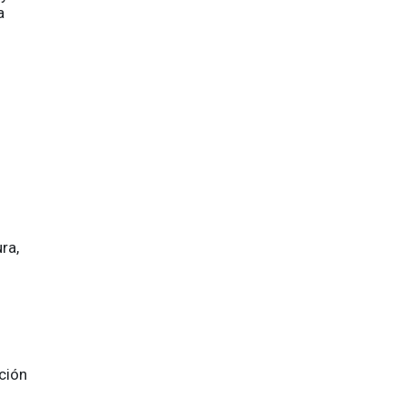
a
ra,
ción