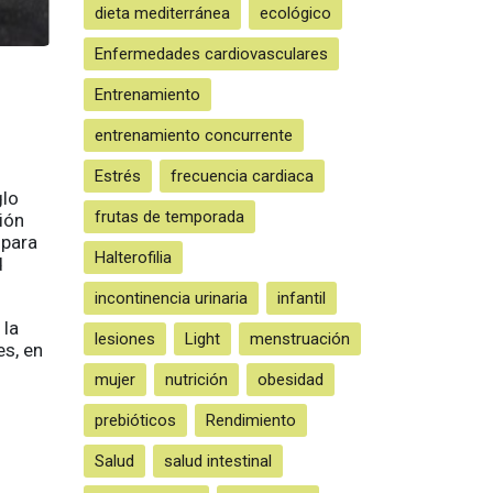
dieta mediterránea
ecológico
Enfermedades cardiovasculares
Entrenamiento
entrenamiento concurrente
Estrés
frecuencia cardiaca
glo
frutas de temporada
ión
 para
Halterofilia
d
incontinencia urinaria
infantil
 la
lesiones
Light
menstruación
es, en
mujer
nutrición
obesidad
prebióticos
Rendimiento
Salud
salud intestinal