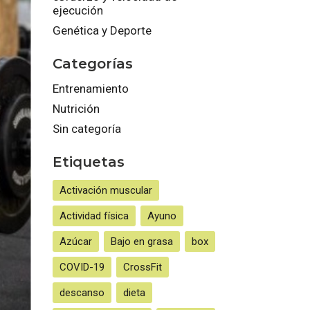
ejecución
Genética y Deporte
Categorías
Entrenamiento
Nutrición
Sin categoría
Etiquetas
Activación muscular
Actividad física
Ayuno
Azúcar
Bajo en grasa
box
COVID-19
CrossFit
descanso
dieta