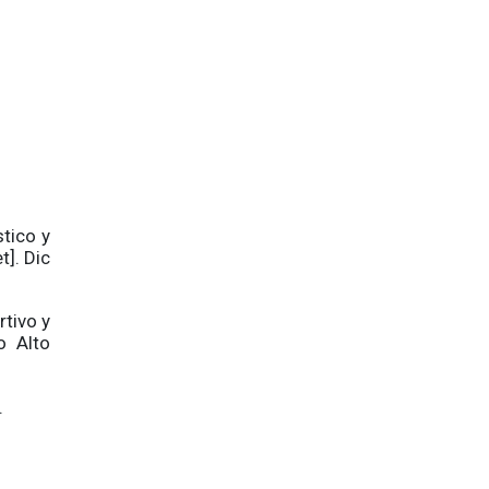
tico y
t]. Dic
rtivo y
o Alto
.