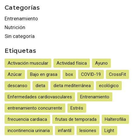
Categorías
Entrenamiento
Nutrición
Sin categoría
Etiquetas
Activación muscular
Actividad física
Ayuno
Azúcar
Bajo en grasa
box
COVID-19
CrossFit
descanso
dieta
dieta mediterránea
ecológico
Enfermedades cardiovasculares
Entrenamiento
entrenamiento concurrente
Estrés
frecuencia cardiaca
frutas de temporada
Halterofilia
incontinencia urinaria
infantil
lesiones
Light